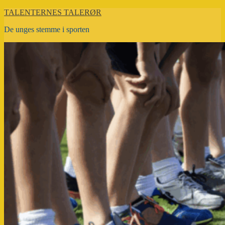
Videre
TALENTERNES TALERØR
til
De unges stemme i sporten
indhold