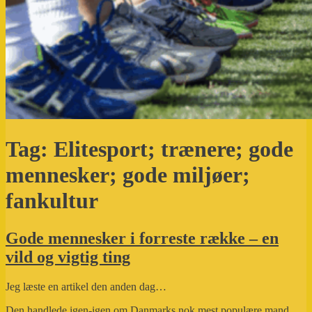
Tag:
Elitesport; trænere; gode
mennesker; gode miljøer;
fankultur
Gode mennesker i forreste række – en
vild og vigtig ting
Jeg læste en artikel den anden dag…
Den handlede igen-igen om Danmarks nok mest populære mand.