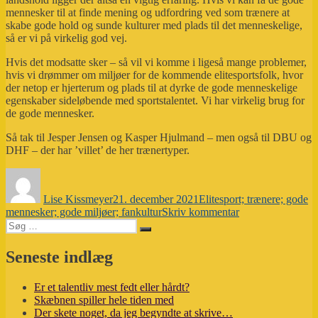
mennesker til at finde mening og udfordring ved som trænere at
skabe gode hold og sunde kulturer med plads til det menneskelige,
så er vi på virkelig god vej.
Hvis det modsatte sker – så vil vi komme i ligeså mange problemer,
hvis vi drømmer om miljøer for de kommende elitesportsfolk, hvor
der netop er hjerterum og plads til at dyrke de gode menneskelige
egenskaber sideløbende med sportstalentet. Vi har virkelig brug for
de gode mennesker.
Så tak til Jesper Jensen og Kasper Hjulmand – men også til DBU og
DHF – der har ’villet’ de her trænertyper.
Forfatter
Udgivet
Tags
Lise Kissmeyer
21. december 2021
Elitesport; trænere; gode
til
mennesker; gode miljøer; fankultur
Skriv kommentar
Søg
Gode
Søg
efter:
mennesker
i
Seneste indlæg
forreste
række
Er et talentliv mest fedt eller hårdt?
–
Skæbnen spiller hele tiden med
en
Der skete noget, da jeg begyndte at skrive…
vild