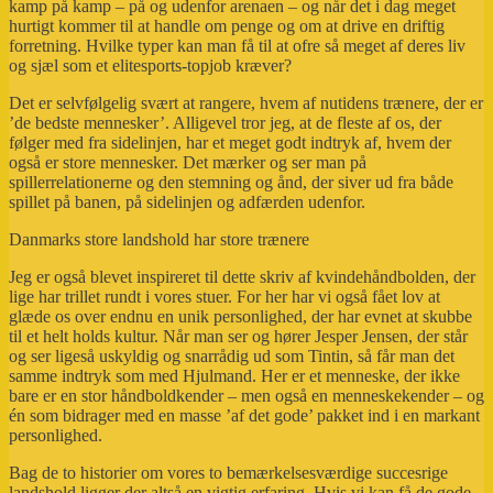
kamp på kamp – på og udenfor arenaen – og når det i dag meget
hurtigt kommer til at handle om penge og om at drive en driftig
forretning. Hvilke typer kan man få til at ofre så meget af deres liv
og sjæl som et elitesports-topjob kræver?
Det er selvfølgelig svært at rangere, hvem af nutidens trænere, der er
’de bedste mennesker’. Alligevel tror jeg, at de fleste af os, der
følger med fra sidelinjen, har et meget godt indtryk af, hvem der
også er store mennesker. Det mærker og ser man på
spillerrelationerne og den stemning og ånd, der siver ud fra både
spillet på banen, på sidelinjen og adfærden udenfor.
Danmarks store landshold har store trænere
Jeg er også blevet inspireret til dette skriv af kvindehåndbolden, der
lige har trillet rundt i vores stuer. For her har vi også fået lov at
glæde os over endnu en unik personlighed, der har evnet at skubbe
til et helt holds kultur. Når man ser og hører Jesper Jensen, der står
og ser ligeså uskyldig og snarrådig ud som Tintin, så får man det
samme indtryk som med Hjulmand. Her er et menneske, der ikke
bare er en stor håndboldkender – men også en menneskekender – og
én som bidrager med en masse ’af det gode’ pakket ind i en markant
personlighed.
Bag de to historier om vores to bemærkelsesværdige succesrige
landshold ligger der altså en vigtig erfaring. Hvis vi kan få de gode