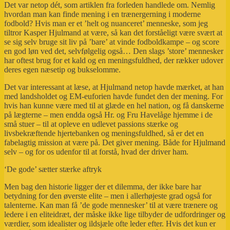
Det var netop dét, som artiklen fra forleden handlede om. Nemlig
hvordan man kan finde mening i en trænergerning i moderne
fodbold? Hvis man er et ’helt og nuanceret’ menneske, som jeg
tiltror Kasper Hjulmand at være, så kan det forståeligt være svært at
se sig selv bruge sit liv på ’bare’ at vinde fodboldkampe – og score
en god løn ved det, selvfølgelig også… Den slags ’store’ mennesker
har oftest brug for et kald og en meningsfuldhed, der rækker udover
deres egen næsetip og bukselomme.
Det var interessant at læse, at Hjulmand netop havde mærket, at han
med landsholdet og EM-euforien havde fundet den der mening. For
hvis han kunne være med til at glæde en hel nation, og få danskerne
på lægterne – men endda også Hr. og Fru Havelåge hjemme i de
små stuer – til at opleve en udlevet passions stærke og
livsbekræftende hjertebanken og meningsfuldhed, så er det en
fabelagtig mission at være på. Det giver mening. Både for Hjulmand
selv – og for os udenfor til at forstå, hvad der driver ham.
‘De gode’ sætter stærke aftryk
Men bag den historie ligger der et dilemma, der ikke bare har
betydning for den øverste elite – men i allerhøjeste grad også for
talenterne. Kan man få ’de gode mennesker’ til at være trænere og
ledere i en eliteidræt, der måske ikke lige tilbyder de udfordringer og
værdier, som idealister og ildsjæle ofte leder efter. Hvis det kun er