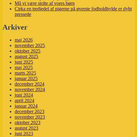
Må vi være stolte af vores børn
og
Cirka en tredjedel af pigerne på øverste fodboldhylde er dybt
vigtig
pressede
ting
Arkiver
maj 2026
november 2025
oktober 2025
august 2025
juni 2025
maj 2025
marts 2025
januar 2025
december 2024
november 2024
juni 2024
april 2024
januar 2024
december 2023
november 2023
oktober 2023
august 2023
juni 2023