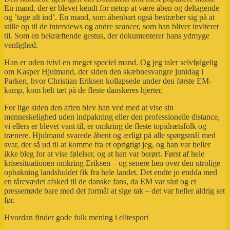
En mand, der er blevet kendt for netop at være åben og deltagende
og ’tage alt ind’. En mand, som åbenbart også bestræber sig på at
stille op til de interviews og andre seancer, som han bliver inviteret
til. Som en bekræftende gestus, der dokumenterer hans ydmyge
venlighed.
Han er uden tvivl en meget speciel mand. Og jeg taler selvfølgelig
om Kasper Hjulmand, der siden den skæbnesvangre junidag i
Parken, hvor Christian Eriksen kollapsede under den første EM-
kamp, kom helt tæt på de fleste danskeres hjerter.
For lige siden den aften blev han ved med at vise sin
menneskelighed uden indpakning eller den professionelle distance,
vi ellers er blevet vant til, er omkring de fleste topidrætsfolk og
trænere. Hjulmand svarede åbent og ærligt på alle spørgsmål med
svar, der så ud til at komme fra et oprigtigt jeg, og han var heller
ikke bleg for at vise følelser, og at han var berørt. Først af hele
krisesituationen omkring Eriksen – og senere hen over den utrolige
opbakning landsholdet fik fra hele landet. Det endte jo endda med
en tårevædet afsked til de danske fans, da EM var slut og et
pressemøde bare med det formål at sige tak – det var heller aldrig set
før.
Hvordan finder gode folk mening i elitesport