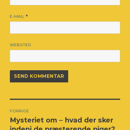
E-MAIL
*
WEBSTED
Indlægsnavigation
FORRIGE
Mysteriet om – hvad der sker
Forrige
indlæg:
indeni de præsterende piger?