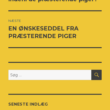
NÆSTE
EN ØNSKESEDDEL FRA
Næste
indlæg:
PRÆSTERENDE PIGER
SØ
Søg
efter:
SENESTE INDLÆG