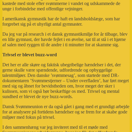
kastede med stole efter svømmerne i vandet og udskammede de
unge i forbindelse med offentlige vejninger.
I amerikansk gymnastik har de haft en landsholdslæge, som har
forgrebet sig på et uhyrligt antal gymnaster.
Da jeg var på research i et dansk gymnastikmiljø for år tilbage, blev
en lille gymnast, der havde fejlet i en øvelse, sat til at stå i et hjørne
af salen med ryggen til de andre i ti minutter for at skamme sig.
Trivsel er blevet buzz-word
Det her er alle skøre og faktisk ubegribelige hændelser i det, der
gerne skulle være spændende, udfordrende og opbyggelige
talentmiljøer. Den danske ’svømmesag’, som startede med DR-
dokumentaren ’Svømmestjerner – Under overfladen’, har ført meget
med sig og åbnet for bevidstheden om, hvor meget der sker i
kulissen, som vi også bør beskæftige os med. Trivsel og mental
sundhed er blevet de nye buzz-words.
Dansk Svømmeunion er da også gået i gang med et grundigt arbejde
for at analysere på fortidens hændelser og se frem for at skabe gode
miljøer med fokus på trivsel.
I den sammenhæng var jeg inviteret med til et møde med