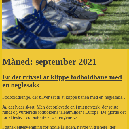
Måned:
september 2021
Er det trivsel at klippe fodboldbane med
en neglesaks
Fodbolddrenge, der bliver sat til at klippe banen med en neglesaks…
Ja, det lyder skørt. Men det oplevede en i mit netværk, der rejste
rundt og vurderede fodboldens talentmiljøer i Europa. De gjorde det
for at teste, hvor autoritetstro drengene var.
I dansk elitesvømning for nogle år siden, havde vi trænere, der