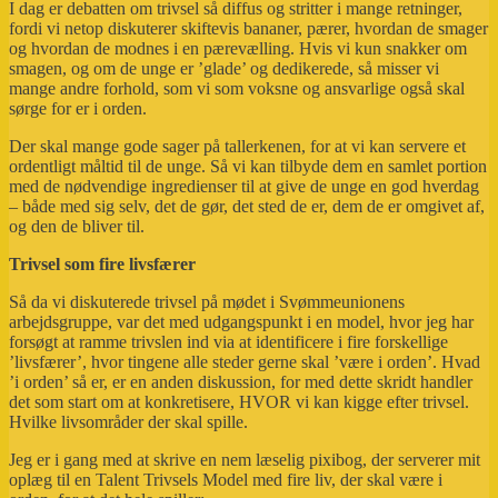
I dag er debatten om trivsel så diffus og stritter i mange retninger,
fordi vi netop diskuterer skiftevis bananer, pærer, hvordan de smager
og hvordan de modnes i en pærevælling. Hvis vi kun snakker om
smagen, og om de unge er ’glade’ og dedikerede, så misser vi
mange andre forhold, som vi som voksne og ansvarlige også skal
sørge for er i orden.
Der skal mange gode sager på tallerkenen, for at vi kan servere et
ordentligt måltid til de unge. Så vi kan tilbyde dem en samlet portion
med de nødvendige ingredienser til at give de unge en god hverdag
– både med sig selv, det de gør, det sted de er, dem de er omgivet af,
og den de bliver til.
Trivsel som fire livsfærer
Så da vi diskuterede trivsel på mødet i Svømmeunionens
arbejdsgruppe, var det med udgangspunkt i en model, hvor jeg har
forsøgt at ramme trivslen ind via at identificere i fire forskellige
’livsfærer’, hvor tingene alle steder gerne skal ’være i orden’. Hvad
’i orden’ så er, er en anden diskussion, for med dette skridt handler
det som start om at konkretisere, HVOR vi kan kigge efter trivsel.
Hvilke livsområder der skal spille.
Jeg er i gang med at skrive en nem læselig pixibog, der serverer mit
oplæg til en Talent Trivsels Model med fire liv, der skal være i