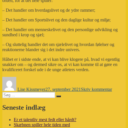
orden, for at det hele spiller:
– Det handler om hverdagslivet og de ydre rammer;
– Det handler om Sportslivet og den daglige kultur og miljø;
– Det handler om menneskelivet og den personlige udvikling og
sundhed i krop og sjæl;
– Og sluttelig handler det om sjælelivet og hvordan følelser og
reaktionerne blander sig i det indre univers.
Håbet er i sidste ende, at vi kan blive klogere på, hvad vi egentlig
snakker om – og dermed sikre os, at vi kan komme til at gøre en
kvalificeret forskel ude i de unge atleters verden.
Forfatter
Udgivet
til
Er
Lise Kissmeyer
27. september 2021
Skriv kommentar
det
Søg
trivsel
Søg
efter:
at
klippe
Seneste indlæg
fodbold
med
Er et talentliv mest fedt eller hårdt?
en
Skæbnen spiller hele tiden med
neglesak