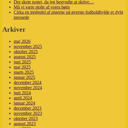
Der skete noget, da jeg begyndte at skrive…
Må vi være stolte af vores børn
Cirka en tredjedel af pigerne på øverste fodboldhylde er dybt
pressede
Arkiver
maj 2026
november 2025
oktober 2025
august 2025
juni 2025
maj 2025
marts 2025
januar 2025
december 2024
november 2024
juni 2024
april 2024
januar 2024
december 2023
november 2023
oktober 2023
august 2023