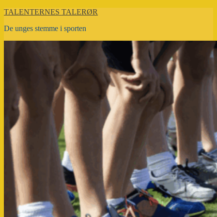
Videre
TALENTERNES TALERØR
til
De unges stemme i sporten
indhold