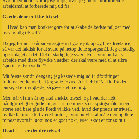
Svømmeunionens arbejdsgruppe, hvor jeg fik det udfordrende
arbejdsmål at forberede mig ud fra:
Glæde alene er ikke trivsel
– ’Hvad kan man konkret gøre for at skabe de bedste miljøer med
mest mulig trivsel’?
Da jeg for nu 16 år siden sagde mit gode job op og blev freelance,
så var det faktisk for at svare på netop dette spørgsmål. Jeg er stadig
lige optaget af det. Det er stadig lige svært. For hvordan kan vi
arbejde med disse flyvske værdier, der skal være med til at sikre
’sportslig livskvalitet’?
Mit første skridt, dengang jeg kastede mig ud i udfordringen
fulltime, endte med, at jeg satte fokus på GLÆDEN. Ud fra den
tanke, at er der glæde, så giver det mening.
Men når vi nu står og skal snakke trivsel, og hvad der helt
håndgribeligt er gode miljøer for de unge, så er spørgsmålet meget
større end bare glæde Fordi vi ikke ved, hvad der præcis er trivsel,
hvilke faktorer skal være i orden, hvordan vi skal måle den og ikke
mindst hvornår ’godt nok er godt nok’, eller ’skidt er for skidt’!
Hvad f….. er det der trivsel