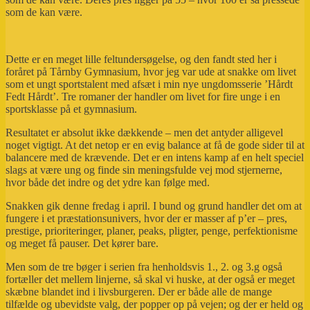
som de kan være.
Dette er en meget lille feltundersøgelse, og den fandt sted her i
foråret på Tårnby Gymnasium, hvor jeg var ude at snakke om livet
som et ungt sportstalent med afsæt i min nye ungdomsserie ’Hårdt
Fedt Hårdt’. Tre romaner der handler om livet for fire unge i en
sportsklasse på et gymnasium.
Resultatet er absolut ikke dækkende – men det antyder alligevel
noget vigtigt. At det netop er en evig balance at få de gode sider til at
balancere med de krævende. Det er en intens kamp af en helt speciel
slags at være ung og finde sin meningsfulde vej mod stjernerne,
hvor både det indre og det ydre kan følge med.
Snakken gik denne fredag i april. I bund og grund handler det om at
fungere i et præstationsunivers, hvor der er masser af p’er – pres,
prestige, prioriteringer, planer, peaks, pligter, penge, perfektionisme
og meget få pauser. Det kører bare.
Men som de tre bøger i serien fra henholdsvis 1., 2. og 3.g også
fortæller det mellem linjerne, så skal vi huske, at der også er meget
skæbne blandet ind i livsburgeren. Der er både alle de mange
tilfælde og ubevidste valg, der popper op på vejen; og der er held og