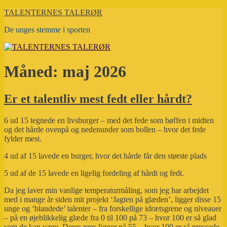
Videre
TALENTERNES TALERØR
til
De unges stemme i sporten
indhold
Måned:
maj 2026
Er et talentliv mest fedt eller hårdt?
6 ud 15 tegnede en livsburger – med det fede som bøffen i midten
og det hårde ovenpå og nedenunder som bollen – hvor det fede
fylder mest.
4 ud af 15 lavede en burger, hvor det hårde får den største plads
5 ud af de 15 lavede en ligelig fordeling af hårdt og fedt.
Da jeg laver min vanlige temperaturmåling, som jeg har arbejdet
med i mange år siden mit projekt ‘Jagten på glæden’, ligger disse 15
unge og ‘blandede’ talenter – fra forskellige idrætsgrene og niveauer
– på en øjeblikkelig glæde fra 0 til 100 på 73 – hvor 100 er så glad
som de kan være. Deres pres ligger på 55 – hvor 100 er så pressede