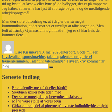
tid og lyst til at læse – eller lytte på de lydbøger, der er på trapperne.
Jeg håber, at lærerne har lyst til at bruge bøgerne og de medfølgende
arbejdsspørgsmål.
Men den store udfordring er, at i dag er der så meget
kommunikation, at det stort set er umuligt at råbe nogen op. Men
fedt at Tårnby Gymnasium tog initiativ – jeg er så klar hvis der
kommer flere…
Forfatter
Udgivet
Tags
Lise Kissmeyer
13. maj 2026
elitesport
,
Gode miljøer
,
Livskvalitet
,
sportsforældre
,
talenter
,
talenter sprog trivsel
til
trænergerningen
,
Talentliv
,
talentmiljøer
,
Trivsel
Skriv kommentar
Søg
Er
Søg
efter:
et
talen
Seneste indlæg
mest
fedt
Er et talentliv mest fedt eller hårdt?
eller
Skæbnen spiller hele tiden med
hård
Der skete noget, da jeg begyndte at skrive…
Må vi være stolte af vores børn
Cirka en tredjedel af pigerne på øverste fodboldhylde er dybt
pressede