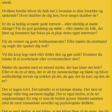
uheld.
Hvilken familie bliver du født ind i; hvordan er dine forældre og
søskende? Hvor skubber de dig hen; hvor meget skubber de?
Er du så heldig at møde gode trænere – eller uheldig at møde
dårlige? Får du god guidning og støtte – eller møder du folk, der
først og fremmest har fokus på at pleje deres egne interesser?
Får du venner og gode holdkammerater? Eller møder du modstand
og nogle der sparker dig ned?
Vil din krop lege med eller driller den og gør ondt? Kommer du
måske til at overbelaste eller overkontrollere den?
Møder du sporten med en mental styrke, der kan klare det hele?
Eller er du en af dem, der er alt for menneskelige og bløde og bliver
uudholdeligt nervøs og usikker på det, du gør, det du kan; og den du
er?
Der er ingen tvivl. Det talentliv er et kæmpe drama. Der sker så
mange vilde ting nærmest dagligt. Det er også derfor, at de tre
ungdomsbøger for mig er som de bedste gysere blandet sammen
med de mest romantiske noveller og psykologiske thrillere.
Det er også derfor, at jeg håber, at der bliver flere af de unge, der får