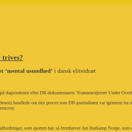
 trives?
et ‘mental usundhed’
i dansk eliteidræt
om på dagsordenen efter DR-dokumentaren ’Svømmestjerner Under Overfla
denen) handlede om den proces som DR-journalisten var igennem for at l
remover.
udfordringer, som sporten har, så fremhæver Jan Harkamp Norge, som de