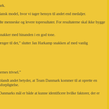
ark.
dansk model, hvor vi tager hensyn til andet end medaljer.
te menneske og levere topresultater. For resultaterne skal ikke bygge
i snakker med hinanden i en god tone.
rænger til det,” slutter Jan Harkamp snakken af med vanlig
ernes trivsel.”
 blandt andet betyder, at Team Danmark kommer til at oprette en
forpligtelse.
anmarks mål er både at kunne identificere hvilke faktorer, der er