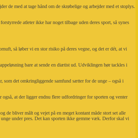
ejder de med at tage hånd om de skrøbelige og arbejder med et stoplys.
orstyrrede atleter ikke har noget tilbage uden deres sport, så synes
uft, så løber vi en stor risiko på deres vegne, og det er dét, at vi
ppeløsning bare at sende en diætist ud. Udviklingen bør tackles i
år, som det omkringliggende samfund sætter for de unge – også i
også, at der ligger endnu flere udfordringer for sporten og venter
og de bliver målt og vejet på en meget kontant måde stort set alle
er unge under pres. Det kan sporten ikke gemme væk. Derfor skal vi