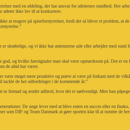
rrelser med en afdeling, der har ansvar for atleternes sundhed. Her arb
 atleter ikke lov til at konkurrere.
at reagere på spiseforstyrrelser, fordi det så bliver et problem, at de f
orstyrrelse.”
er skrøbelige, og vi ikke har antennerne ude eller arbejder med sund forn
 god, og hvilke faresignaler man skal være opmærksom på. Det er en la
om de altid har været.
ner være meget mere proaktive og prøve at være på forkant med de vilk
l tackle de her udfordringer i de kommende år.”
at se fremad og ændre adfærd, hvor det er nødvendigt. Men han påpeger 
erationer. De unge lever med at blive enten en succes eller en fiasko, 
ationer som DIF og Team Danmark at gøre sporten klar til at rumme de h