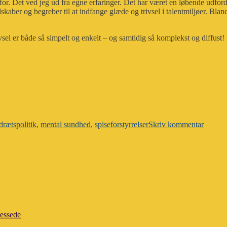
or. Det ved jeg ud fra egne erfaringer. Det har været en løbende udfordr
redskaber og begreber til at indfange glæde og trivsel i talentmiljøer. Bl
sel er både så simpelt og enkelt – og samtidig så komplekst og diffust!
til
Hvad
drætspolitik
,
mental sundhed
,
spiseforstyrrelser
Skriv kommentar
gør
vi
så,
hvis
der
er
mange,
der
ikke
trives?
ressede