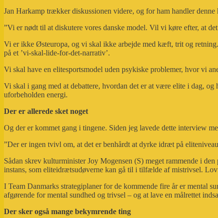
Jan Harkamp trækker diskussionen videre, og for ham handler denne he
”Vi er nødt til at diskutere vores danske model. Vil vi køre efter, at
Vi er ikke Østeuropa, og vi skal ikke arbejde med kæft, trit og retnin
på et ’vi-skal-lide-for-det-narrativ’.
Vi skal have en elitesportsmodel uden psykiske problemer, hvor vi ane
Vi skal i gang med at debattere, hvordan det er at være elite i dag, 
uforbeholden energi.
Der er allerede sket noget
Og der er kommet gang i tingene. Siden jeg lavede dette interview med
”Der er ingen tvivl om, at det er benhårdt at dyrke idræt på elitenivea
Sådan skrev kulturminister Joy Mogensen (S) meget rammende i den pre
instans, som eliteidrætsudøverne kan gå til i tilfælde af mistrivsel. L
I Team Danmarks strategiplaner for de kommende fire år er mental sund
afgørende for mental sundhed og trivsel – og at lave en målrettet inds
Der sker også mange bekymrende ting