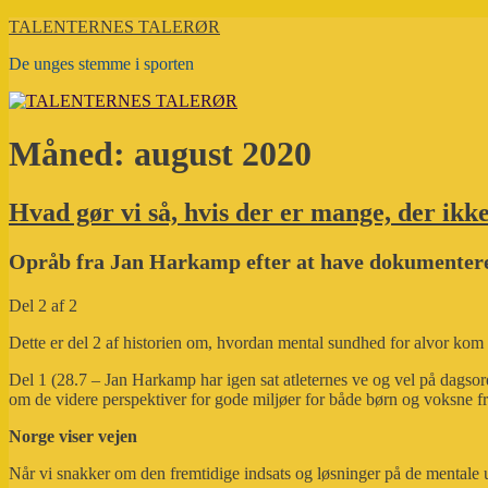
Videre
TALENTERNES TALERØR
til
De unges stemme i sporten
indhold
Måned:
august 2020
Hvad gør vi så, hvis der er mange, der ikke
Opråb fra Jan Harkamp efter at have dokumenter
Del 2 af 2
Dette er del 2 af historien om, hvordan mental sundhed for alvor k
Del 1 (28.7 – Jan Harkamp har igen sat atleternes ve og vel på dagsor
om de videre perspektiver for gode miljøer for både børn og voksne f
Norge viser vejen
Når vi snakker om den fremtidige indsats og løsninger på de mentale 