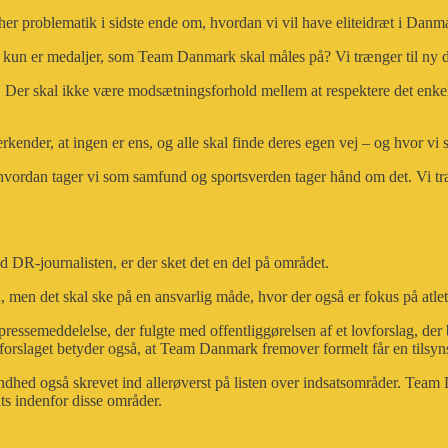
r problematik i sidste ende om, hvordan vi vil have eliteidræt i Danm
 det kun er medaljer, som Team Danmark skal måles på? Vi trænger til ny 
g. Der skal ikke være modsætningsforhold mellem at respektere det enkel
rkender, at ingen er ens, og alle skal finde deres egen vej – og hvor v
og hvordan tager vi som samfund og sportsverden tager hånd om det. Vi t
 DR-journalisten, er der sket det en del på området.
u, men det skal ske på en ansvarlig måde, hvor der også er fokus på atlet
ssemeddelelse, der fulgte med offentliggørelsen af et lovforslag, der
ovforslaget betyder også, at Team Danmark fremover formelt får en tilsyns
hed også skrevet ind allerøverst på listen over indsatsområder. Team D
ats indenfor disse områder.