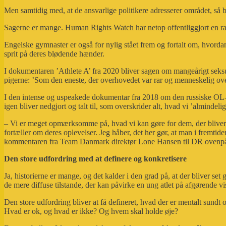
Men samtidig med, at de ansvarlige politikere adresserer området, så b
Sagerne er mange. Human Rights Watch har netop offentliggjort en rapp
Engelske gymnaster er også for nylig stået frem og fortalt om, hvordan
sprit på deres blødende hænder.
I dokumentaren ’Athlete A’ fra 2020 bliver sagen om mangeårigt seksu
pigerne: ’Som den eneste, der overhovedet var rar og menneskelig ov
I den intense og uspeakede dokumentar fra 2018 om den russiske OL-g
igen bliver nedgjort og talt til, som overskrider alt, hvad vi ’alminde
– Vi er meget opmærksomme på, hvad vi kan gøre for dem, der bliver tr
fortæller om deres oplevelser. Jeg håber, det her gør, at man i fremtiden 
kommentaren fra Team Danmark direktør Lone Hansen til DR ovenpå de
Den store udfordring med at definere og konkretisere
Ja, historierne er mange, og det kalder i den grad på, at der bliver set
de mere diffuse tilstande, der kan påvirke en ung atlet på afgørende vis
Den store udfordring bliver at få defineret, hvad der er mentalt sund
Hvad er ok, og hvad er ikke? Og hvem skal holde øje?