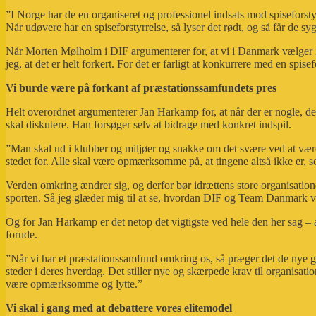
”I Norge har de en organiseret og professionel indsats mod spiseforsty
Når udøvere har en spiseforstyrrelse, så lyser det rødt, og så får de syge
Når Morten Mølholm i DIF argumenterer for, at vi i Danmark vælger ikke 
jeg, at det er helt forkert. For det er farligt at konkurrere med en spisef
Vi burde være på forkant af præstationssamfundets pres
Helt overordnet argumenterer Jan Harkamp for, at når der er nogle, der 
skal diskutere. Han forsøger selv at bidrage med konkret indspil.
”Man skal ud i klubber og miljøer og snakke om det svære ved at være
stedet for. Alle skal være opmærksomme på, at tingene altså ikke er, s
Verden omkring ændrer sig, og derfor bør idrættens store organisatio
sporten. Så jeg glæder mig til at se, hvordan DIF og Team Danmark vi
Og for Jan Harkamp er det netop det vigtigste ved hele den her sag – 
forude.
”Når vi har et præstationssamfund omkring os, så præger det de nye gen
steder i deres hverdag. Det stiller nye og skærpede krav til organis
være opmærksomme og lytte.”
Vi skal i gang med at debattere vores elitemodel