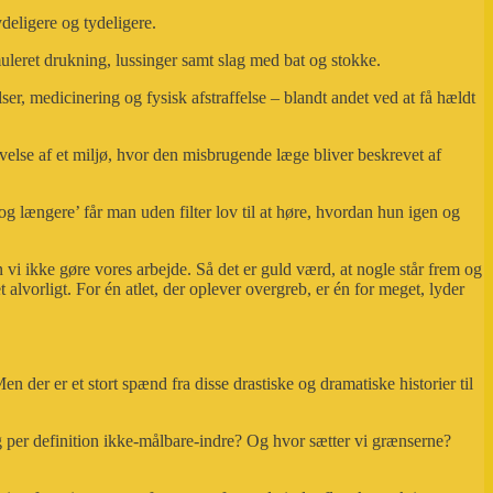
deligere og tydeligere.
uleret drukning, lussinger samt slag med bat og stokke.
er, medicinering og fysisk afstraffelse – blandt andet ved at få hældt
else af et miljø, hvor den misbrugende læge bliver beskrevet af
længere’ får man uden filter lov til at høre, hvordan hun igen og
i ikke gøre vores arbejde. Så det er guld værd, at nogle står frem og
et alvorligt. For én atlet, der oplever overgreb, er én for meget, lyder
en der er et stort spænd fra disse drastiske og dramatiske historier til
g per definition ikke-målbare-indre? Og hvor sætter vi grænserne?