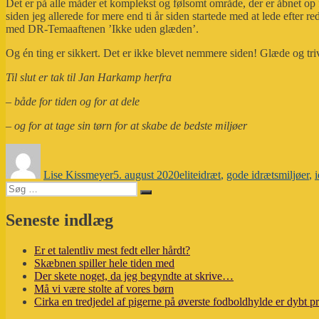
Det er på alle måder et komplekst og følsomt område, der er åbnet op f
siden jeg allerede for mere end ti år siden startede med at lede efter 
med DR-Temaaftenen ’Ikke uden glæden’.
Og én ting er sikkert. Det er ikke blevet nemmere siden! Glæde og triv
Til slut er tak til Jan Harkamp herfra
– både for tiden og for at dele
– og for at tage sin tørn for at skabe de bedste miljøer
Forfatter
Udgivet
Tags
Lise Kissmeyer
5. august 2020
eliteidræt
,
gode idrætsmiljøer
,
i
Søg
Søg
efter:
Seneste indlæg
Er et talentliv mest fedt eller hårdt?
Skæbnen spiller hele tiden med
Der skete noget, da jeg begyndte at skrive…
Må vi være stolte af vores børn
Cirka en tredjedel af pigerne på øverste fodboldhylde er dybt p