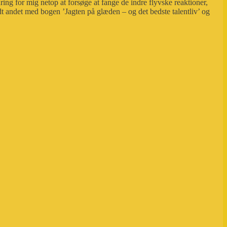
ing for mig netop at forsøge at fange de indre flyvske reaktioner,
andt andet med bogen ’Jagten på glæden – og det bedste talentliv’ og