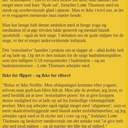
meget mere end bare ’flyde ud’, fortæller Lotte Thomsen med en
stærk og overbevisende glød i øjnene. Man er ikke i tvivl om, at det
er et engageret menneske man møder hende.
Hun har længe haft denne ambition med at bruge yoga og
meditation til at øge trivslen både generelt og mentalt blandt
sportsfolk – også de helt unge. I debatten om de gode miljøer for de
unge, er det et meget tankevækkende indspark.
Det ’restoritative’ handler i praksis om at slappe af – altså koble helt
af og lade op. Og det er den indsats for de unge badmintonspillere,
som den tidligere U18 europamester i badminton – og nu
badmintontræner – Lotte Thomsen arbejder med.
Ikke for flippet – og ikke for elitært
”Relax er ikke Netflix. Men afslapningen kommer efter yogaen,
selvom man godt kan blive lidt ør. Men alle de øvelser, jeg laver, er
med henblik på at lave ’restoritative poses’ for at give kroppen
denne mulighed for at lade op ud fra forskellige virkningsfulde
øvelser. Men jeg arbejder også rigtigt meget med ’alignment’, som er
mere skadesforebyggende med blandt andet mobilitetsøvelser, og jeg
arbejder også med at få styrke ind i core og ryg,” forklarer Lotte
Thomsen og beskriver medlevende om det unikke ved ”at give helt
slip ned mod måtten – og så mærke det lille frø af stilhed.”