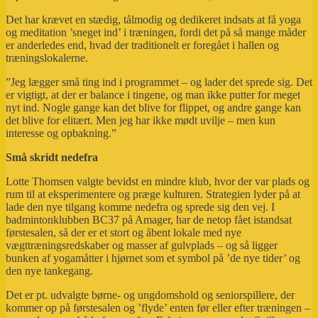
Det har krævet en stædig, tålmodig og dedikeret indsats at få yoga
og meditation ’sneget ind’ i træningen, fordi det på så mange måder
er anderledes end, hvad der traditionelt er foregået i hallen og
træningslokalerne.
”Jeg lægger små ting ind i programmet – og lader det sprede sig. Det
er vigtigt, at der er balance i tingene, og man ikke putter for meget
nyt ind. Nogle gange kan det blive for flippet, og andre gange kan
det blive for elitært. Men jeg har ikke mødt uvilje – men kun
interesse og opbakning.”
Små skridt nedefra
Lotte Thomsen valgte bevidst en mindre klub, hvor der var plads og
rum til at eksperimentere og præge kulturen. Strategien lyder på at
lade den nye tilgang komme nedefra og sprede sig den vej. I
badmintonklubben BC37 på Amager, har de netop fået istandsat
førstesalen, så der er et stort og åbent lokale med nye
vægttræningsredskaber og masser af gulvplads – og så ligger
bunken af yogamåtter i hjørnet som et symbol på ’de nye tider’ og
den nye tankegang.
Det er pt. udvalgte børne- og ungdomshold og seniorspillere, der
kommer op på førstesalen og ’flyde’ enten før eller efter træningen –