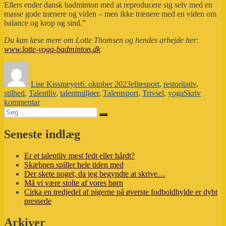
Ellers ender dansk badminton med at reproducere sig selv med en
masse gode trænere og viden – men ikke trænere med en viden om
balance og krop og sind.”
Du kan læse mere om Lotte Thomsen og hendes arbejde her:
www.lotte-yoga-badminton.dk
Forfatter
Udgivet
Tags
Lise Kissmeyer
6. oktober 2023
elitesport
,
restoritativ
,
stilhed
,
Talentliv
,
talentmiljøer
,
Talentsport
,
Trivsel
,
yoga
Skriv
til
kommentar
Søg
De
Søg
efter:
unge
får
Seneste indlæg
alt
for
Er et talentliv mest fedt eller hårdt?
mange
Skæbnen spiller hele tiden med
ord
Der skete noget, da jeg begyndte at skrive…
Må vi være stolte af vores børn
Cirka en tredjedel af pigerne på øverste fodboldhylde er dybt
pressede
Arkiver