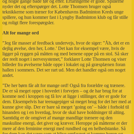
og nogle gange både før og efter. Erfaringerne er gode. Spillerne
nyder det og efterspørger det. Lotte Thomsen bruger også
teknikkerne som træner for Københavns Badminton Kreds unge
spillere, og hun kommer fast i Lyngby Badminton klub og får stille
og roligt flere forespørgsler.
Alt for mange ord
”Jeg får masser af feedback undervejs, hvor de siger: ”Åh, det er en
dejlig øvelse, den her, Lotte.’ Det kan for eksempel være, hvis de
ligger på ryggen på måtten og med benene oppe på en stol. Så sker
der reelt noget i nervesystemet,” forklarer Lotte Thomsen og viser
billeder fra øvelserne både oppe i lokalet og på græsplænen foran
hallen i sommers. Det ser rart ud. Men det handler også om noget
andet.
”De her børn får alt for mange ord! Også fra forældre og trænere.
De er så meget oppe i hovedet i forvejen – og de har brug for at
komme ned i kroppen og få lov at ligge i stillinger, der er gode for
dem. Eksempelvis har teenagepiger så meget brug for det her med at
kunne give slip. Der er bare så meget ’going on’ – både i forhold til
hinanden og i en hverdag, hvor de skal have holdninger til alting.
Samtidig er de omgivet af mange mandlige trænere og den
maskuline energi, det giver og kræver. Heroppe på måtterne er der
mere af den feminine energi med rundhed og en helhedstanke. Så
for dem kan det være som at blive omfavnet at komme herop og