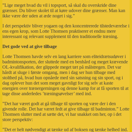
”Lige meget hvad du vil i topsport, så skal du overskride dine
grænser. Du bliver skolet til at køre udover dine grænser. Man kan
ikke være der uden at æde noget i sig.”
I det perspektiv bliver yogaen og den koncentrerede tilstedeværelse i
ens egen krop, som Lotte Thomsen praktiserer et endnu mere
interessant og relevant supplement til den traditionelle træning.
Det gode ved at give tilbage
Lotte Thomsen havde selv en lang karriere som eliteidrætsudøver i
badmintonsporten, der sluttede med en benhård og meget krævende
OL-kvalifikation, der glippede meget tæt på målstregen. Det var
hårdt at sluge i første omgang, men i dag ser hun tilbage med
stolthed på, hvad hun opnåede med sin satsning og sin sport, og i
dag oplever hun det som meget gavnligt for sig selv at kaste
energien over trænergerningen og denne kamp for at få sporten til at
tage disse anderledes ’træningsøvelser’ med ind.
”Det har været godt at gå tilbage til sporten og være der i den
givende rolle. Det har været fedt at give tilbage til badminton.” Lotte
Thomsen slutter med at sætte det, vi har snakket om her, op i det
store perspektiv:
”Det er helt nødvendigt at tænke ud af boksen og tænke helhed ind.