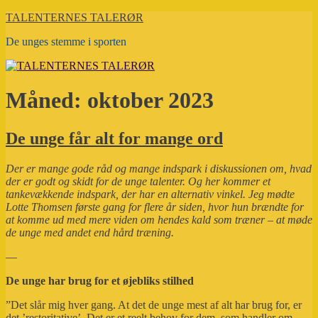
Videre
TALENTERNES TALERØR
til
De unges stemme i sporten
indhold
Måned:
oktober 2023
De unge får alt for mange ord
Der er mange gode råd og mange indspark i diskussionen om, hvad
der er godt og skidt for de unge talenter. Og her kommer et
tankevækkende indspark, der har en alternativ vinkel. Jeg mødte
Lotte Thomsen første gang for flere år siden, hvor hun brændte for
at komme ud med mere viden om hendes kald som træner – at møde
de unge med andet end hård træning.
—
De unge har brug for et øjebliks stilhed
”Det slår mig hver gang. At det de unge mest af alt har brug for, er
det ’restoritative’. Det er et reelt behov for dem, som handler om