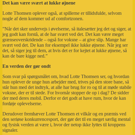
Det kan være svært at lukke øjnene
Lotte Thomsen oplever også, at spillerne er tillidsfulde, selvom
nogle af dem kommer ud af comfortzonen.
”Når det sker undervejs i øvelserne, så italesætter jeg det og siger, at
jeg godt kan forstå, at de har svært ved det. Det kan være meget
grænseoverskridende – også for voksne – at give slip. Mange har
svært ved det. De kan for eksempel ikke lukke øjnene. Når jeg ser
det, så siger jeg til dem, at hvis det er for kejtet at lukke øjnene, så
kan de bare kigge ned.”
En verden der gør ondt
Som svar på spørgsmålet om, hvad Lotte Thomsen ser, og hvordan
hun oplever de unge hun arbejder med, trives på den store bane, så
står hun med det indtryk, at alle har brug for ro og til at møde stabile
voksne, der er til stede. For hvornår stopper de op i dag? De sidder
der med deres mobil. Derfor er det godt at have rum, hvor de kan
fordøje oplevelserne.
Derudover fremhæver Lotte Thomsen et vilkår og en præmis ved
den seriøse konkurrencesport, der gør det til en meget særlig mental
og fysisk verden at være i, hvor der netop ikke lyttes til kroppens
signaler.