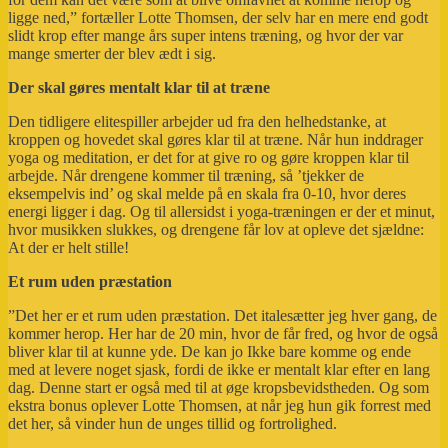
ligge ned,” fortæller Lotte Thomsen, der selv har en mere end godt
slidt krop efter mange års super intens træning, og hvor der var
mange smerter der blev ædt i sig.
Der skal gøres mentalt klar til at træne
Den tidligere elitespiller arbejder ud fra den helhedstanke, at
kroppen og hovedet skal gøres klar til at træne. Når hun inddrager
yoga og meditation, er det for at give ro og gøre kroppen klar til
arbejde. Når drengene kommer til træning, så ’tjekker de
eksempelvis ind’ og skal melde på en skala fra 0-10, hvor deres
energi ligger i dag. Og til allersidst i yoga-træningen er der et minut,
hvor musikken slukkes, og drengene får lov at opleve det sjældne:
At der er helt stille!
Et rum uden præstation
”Det her er et rum uden præstation. Det italesætter jeg hver gang, de
kommer herop. Her har de 20 min, hvor de får fred, og hvor de også
bliver klar til at kunne yde. De kan jo Ikke bare komme og ende
med at levere noget sjask, fordi de ikke er mentalt klar efter en lang
dag. Denne start er også med til at øge kropsbevidstheden. Og som
ekstra bonus oplever Lotte Thomsen, at når jeg hun gik forrest med
det her, så vinder hun de unges tillid og fortrolighed.