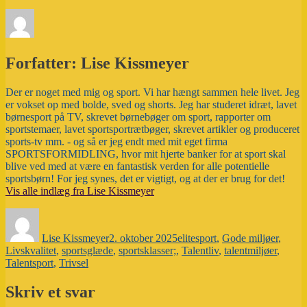
Forfatter:
Lise Kissmeyer
Der er noget med mig og sport. Vi har hængt sammen hele livet. Jeg
er vokset op med bolde, sved og shorts. Jeg har studeret idræt, lavet
børnesport på TV, skrevet børnebøger om sport, rapporter om
sportstemaer, lavet sportsportrætbøger, skrevet artikler og produceret
sports-tv mm. - og så er jeg endt med mit eget firma
SPORTSFORMIDLING, hvor mit hjerte banker for at sport skal
blive ved med at være en fantastisk verden for alle potentielle
sportsbørn! For jeg synes, det er vigtigt, og at der er brug for det!
Vis alle indlæg fra Lise Kissmeyer
Forfatter
Udgivet
Tags
Lise Kissmeyer
2. oktober 2025
elitesport
,
Gode miljøer
,
Livskvalitet
,
sportsglæde
,
sportsklasser;
,
Talentliv
,
talentmiljøer
,
Talentsport
,
Trivsel
Skriv et svar