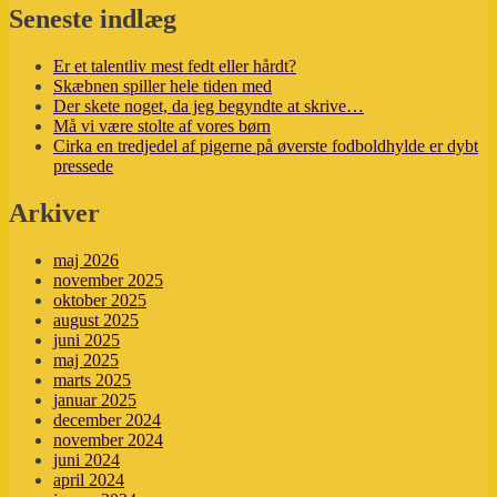
Seneste indlæg
Er et talentliv mest fedt eller hårdt?
Skæbnen spiller hele tiden med
Der skete noget, da jeg begyndte at skrive…
Må vi være stolte af vores børn
Cirka en tredjedel af pigerne på øverste fodboldhylde er dybt
pressede
Arkiver
maj 2026
november 2025
oktober 2025
august 2025
juni 2025
maj 2025
marts 2025
januar 2025
december 2024
november 2024
juni 2024
april 2024