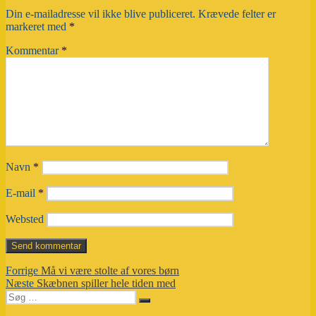
Din e-mailadresse vil ikke blive publiceret.
Krævede felter er
markeret med
*
Kommentar
*
Navn
*
E-mail
*
Websted
Indlægsnavigation
Forrige
Forrige
Må vi være stolte af vores børn
Næste
indlæg:
Næste
Skæbnen spiller hele tiden med
Søg
indlæg:
Søg
efter: