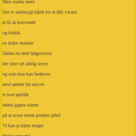
Men endnu mere
Det er sindssygt hårdt for et lille væsen
at få så krævende
og kritisk
en indre stemme
Sådan en strid følgesvend
der stort set aldrig sover
og som kun kan bedøves
med sødme fra succes
et kort øjeblik
inden jagten starter
på at score næste portion jubel
Vi kan jo klare meget
Store som små