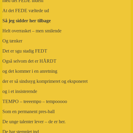
med det FEDE indeni
At det FEDE væltede ud
Så jeg sidder her tilbage
Helt overrasket – men smilende
Og tænker
Det er sgu stadig FEDT
Også selvom det er HÅRDT
og det kommer i en anretning
der er så sindssyg komprimeret og eksponeret
og i et insisterende
TEMPO – teeeempo – tempooooo
Som en permanent pres-ball
De unge talenter lever – de er her.
De har stemplet ind