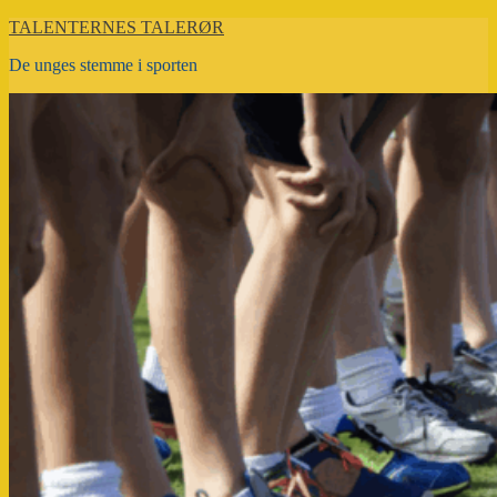
Videre
TALENTERNES TALERØR
til
De unges stemme i sporten
indhold