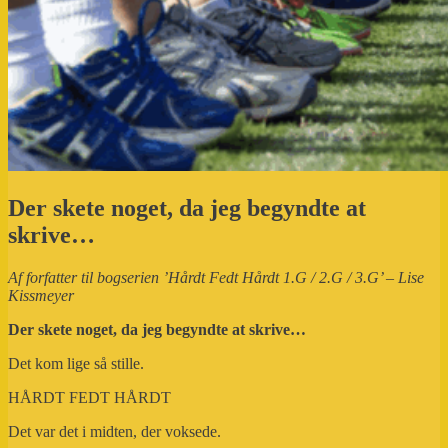
Der skete noget, da jeg begyndte at
skrive…
Af forfatter til bogserien ’Hårdt Fedt Hårdt 1.G / 2.G / 3.G’ – Lise
Kissmeyer
Der skete noget, da jeg begyndte at skrive…
Det kom lige så stille.
HÅRDT FEDT HÅRDT
Det var det i midten, der voksede.