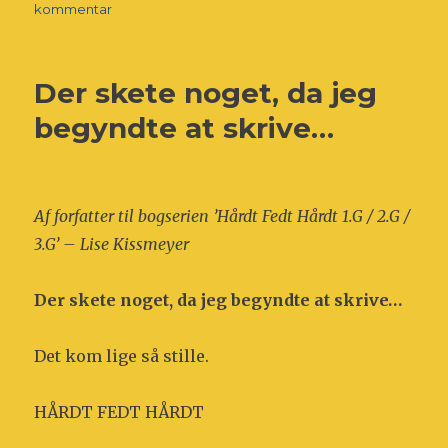
til
kommentar
Er
et
talentliv
Der skete noget, da jeg
mest
fedt
begyndte at skrive…
eller
hårdt?
Af forfatter til bogserien ’Hårdt Fedt Hårdt 1.G / 2.G /
3.G’ – Lise Kissmeyer
Der skete noget, da jeg begyndte at skrive…
Det kom lige så stille.
HÅRDT FEDT HÅRDT