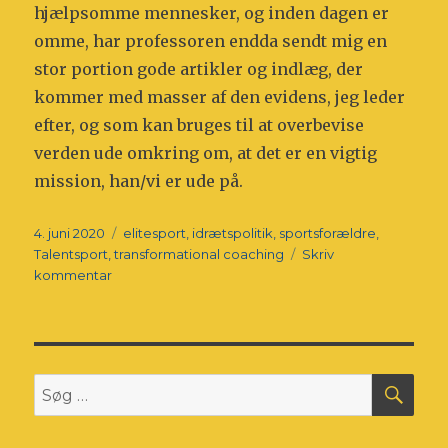
hjælpsomme mennesker, og inden dagen er
omme, har professoren endda sendt mig en
stor portion gode artikler og indlæg, der
kommer med masser af den evidens, jeg leder
efter, og som kan bruges til at overbevise
verden ude omkring om, at det er en vigtig
mission, han/vi er ude på.
Udgivet
Tags
4. juni 2020
elitesport
,
idrætspolitik
,
sportsforældre
,
Talentsport
,
transformational coaching
Skriv
til
kommentar
VERDENS
FØRENDE
FORSKER
HAR
KLARE
SØ
Søg
ANBEFALINGER
efter: